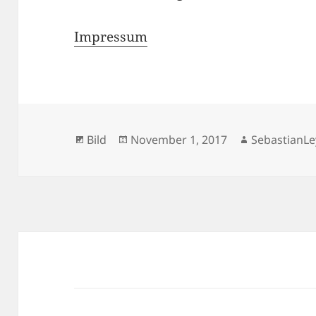
Impressum
Format
Veröffentlicht
Autor
Bild
November 1, 2017
SebastianLe
am